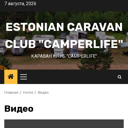
Перейти
7 августа, 2026
к
содержимому
ESTONIAN CARAVAN
CLUB "CAMPERLIFE"
КАРАВАН КЛУБ "CAMPERLIFE"
Основное
меню
Главная
Home
Видео
Видео