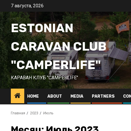
Перейти
7 августа, 2026
к
содержимому
ESTONIAN
CARAVAN CLUB
"CAMPERLIFE"
КАРАВАН КЛУБ "CAMPERLIFE"
HOME
ABOUT
MEDIA
PARTNERS
CO
Главная
2023
Июль
Месяц:
Июль 2023