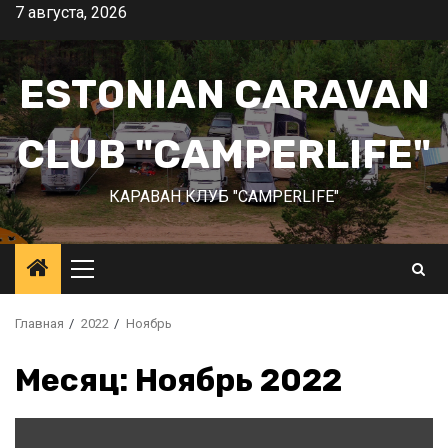
Перейти
7 августа, 2026
к
содержимому
ESTONIAN CARAVAN
CLUB "CAMPERLIFE"
КАРАВАН КЛУБ "CAMPERLIFE"
Основное
меню
Главная
2022
Ноябрь
Месяц:
Ноябрь 2022