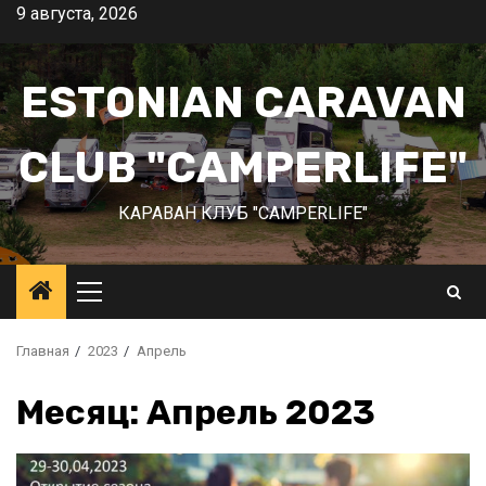
Перейти
9 августа, 2026
к
содержимому
ESTONIAN CARAVAN
CLUB "CAMPERLIFE"
КАРАВАН КЛУБ "CAMPERLIFE"
Основное
меню
Главная
2023
Апрель
Месяц:
Апрель 2023